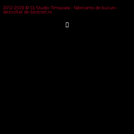
2012-2026 © Dj Studio Timișoara - fabricanții de bucurii -
dezvoltat de bestnet.ro
{{playListTitle}}
pause
play
{{ index + 1 }}
{{ track.track_title }}
{{ track.album_title }}
{{
track.lenght }}
{{getSVG(store.sr_icon_file)}}
{{button.podcast_button_name}}