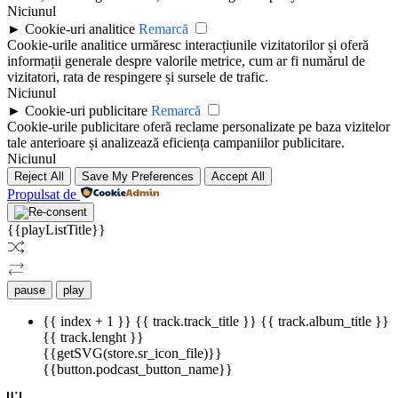
Niciunul
►
Cookie-uri analitice
Remarcă
Cookie-urile analitice urmăresc interacțiunile vizitatorilor și oferă
informații generale despre valorile metrice, cum ar fi numărul de
vizitatori, rata de respingere și sursele de trafic.
Niciunul
►
Cookie-uri publicitare
Remarcă
Cookie-urile publicitare oferă reclame personalizate pe baza vizitelor
tale anterioare și analizează eficiența campaniilor publicitare.
Niciunul
Reject All
Save My Preferences
Accept All
Propulsat de
{{playListTitle}}
pause
play
{{ index + 1 }}
{{ track.track_title }}
{{ track.album_title }}
{{ track.lenght }}
{{getSVG(store.sr_icon_file)}}
{{button.podcast_button_name}}