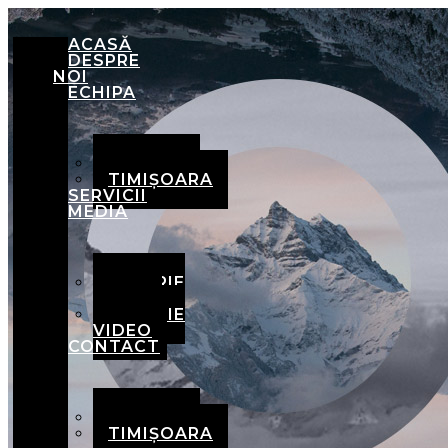
ACASĂ
DESPRE
NOI
ECHIPA
BRAȘOV
TIMIȘOARA
SERVICII
MEDIA
GALERIE
FOTO
GALERIE
VIDEO
CONTACT
BRAȘOV
TIMIȘOARA