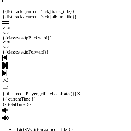
{{list.tracks[currentTrack].track_title}}
{{list.tracks[currentTrack].album_title}}
{{classes.skipBackward}}
{{classes.skipForward}}
{{this.mediaPlayer.getPlaybackRate()}}X
{{ currentTime }}
{{ totalTime }}
{{getSVG(store.sr_icon_file)}}