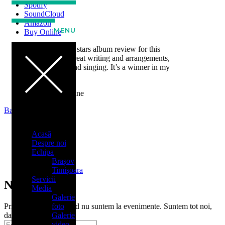
Spotify
SoundCloud
Amazon
MENU
Buy Online
5 out of 5 stars album review for this
album. Great writing and arrangements,
picking and singing. It’s a winner in my
book.
- Sonaar Magazine
Back
Facebook
Acasă
Linkedin
Despre noi
Soundcloud
Echipa
Whatsapp
Brașov
Youtube
Timișoara
Servicii
Newsletter
Media
Galerie
Primești ce mixăm când nu suntem la evenimente. Suntem tot noi,
foto
dar mai relaxați.
Galerie
video