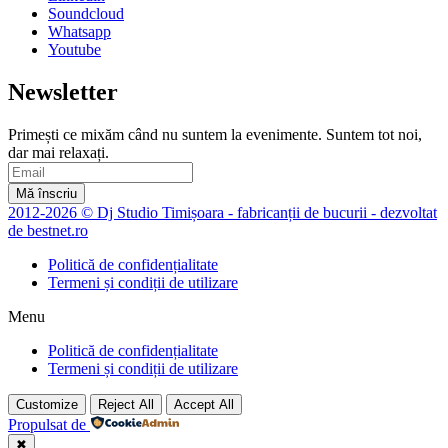
Soundcloud
Whatsapp
Youtube
Newsletter
Primești ce mixăm când nu suntem la evenimente. Suntem tot noi,
dar mai relaxați.
Mă înscriu
2012-2026 © Dj Studio Timișoara - fabricanții de bucurii - dezvoltat
de bestnet.ro
Politică de confidențialitate
Termeni și condiții de utilizare
Menu
Politică de confidențialitate
Termeni și condiții de utilizare
Customize
Reject All
Accept All
Propulsat de
✖