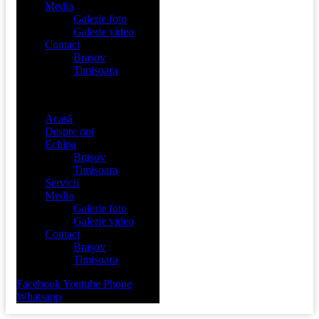
Media
Galerie foto
Galerie video
Contact
Brașov
Timișoara
Menu
Acasă
Despre noi
Echipa
Brașov
Timișoara
Servicii
Media
Galerie foto
Galerie video
Contact
Brașov
Timișoara
Facebook
Youtube
Phone
Whatsapp