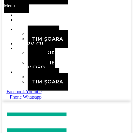
Menu
ACASĂ
DESPRE
NOI
ECHIPA
BRAȘOV
TIMIȘOARA
SERVICII
MEDIA
GALERIE
FOTO
GALERIE
VIDEO
CONTACT
BRAȘOV
TIMIȘOARA
Facebook
Youtube
Phone
Whatsapp