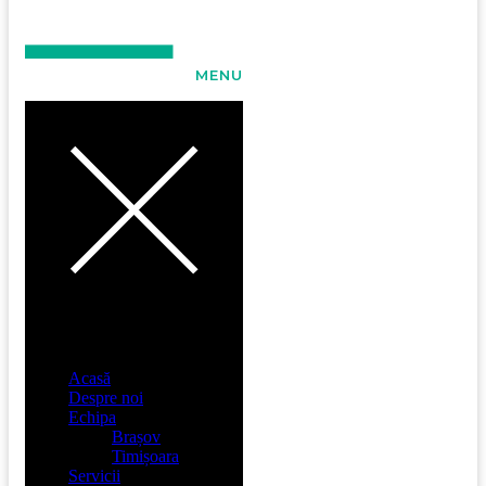
MENU
Acasă
Despre noi
Echipa
Brașov
Timișoara
Servicii