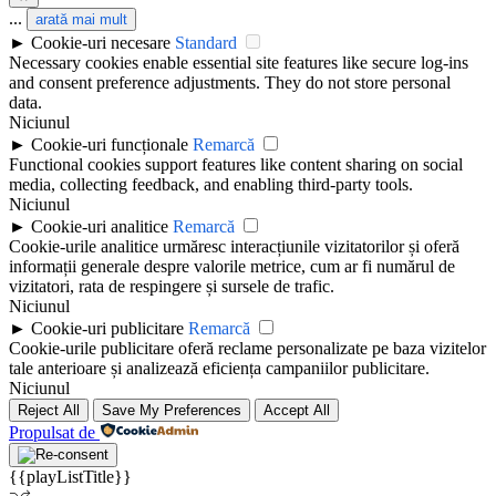
...
arată mai mult
►
Cookie-uri necesare
Standard
Necessary cookies enable essential site features like secure log-ins
and consent preference adjustments. They do not store personal
data.
Niciunul
►
Cookie-uri funcționale
Remarcă
Functional cookies support features like content sharing on social
media, collecting feedback, and enabling third-party tools.
Niciunul
►
Cookie-uri analitice
Remarcă
Cookie-urile analitice urmăresc interacțiunile vizitatorilor și oferă
informații generale despre valorile metrice, cum ar fi numărul de
vizitatori, rata de respingere și sursele de trafic.
Niciunul
►
Cookie-uri publicitare
Remarcă
Cookie-urile publicitare oferă reclame personalizate pe baza vizitelor
tale anterioare și analizează eficiența campaniilor publicitare.
Niciunul
Reject All
Save My Preferences
Accept All
Propulsat de
{{playListTitle}}