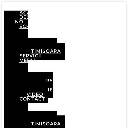
ACASĂ
DESPRE
NOI
ECHIPA
BRAȘOV
TIMIȘOARA
SERVICII
MEDIA
GALERIE
FOTO
GALERIE
VIDEO
CONTACT
BRAȘOV
TIMIȘOARA