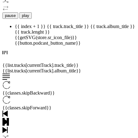
pause
play
{{ index + 1 }}
{{ track.track_title }}
{{ track.album_title }}
{{ track.lenght }}
{{getSVG(store.sr_icon_file)}}
{{button.podcast_button_name}}
{{list.tracks[currentTrack].track_title}}
{{list.tracks[currentTrack].album_title}}
{{classes.skipBackward}}
{{classes.skipForward}}