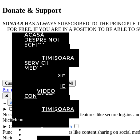
Donate &
Support
SONAAR
HAS ALWAYS SUBSCRIBED TO THE PRINCIPLE 
FOR FREE. IF YOU ARE IN A POSITION TO BE ABLE TO
ACASĂ
DESPRE NOI
ECHIPA
BRAȘOV
TIMIȘOARA
SERVICII
MEDIA
GALERIE
FOTO
Customize
Reject All
Accept All
GALERIE
Propulsat de
VIDEO
CONTACT
✖
...
arată mai mult
BRAȘOV
►
Cookie-uri necesare
Standard
TIMIȘOARA
Necessary cookies enable essential site features like secure log-ins a
Menu
Niciunul
►
Cookie-uri funcționale
Remarcă
ACASĂ
Functional cookies support features like content sharing on social medi
DESPRE NOI
Niciunul
ECHIPA