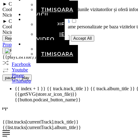
►
Cookie-uri analitice
Remarcă
BRAȘOV
Cookie-urile analitice urmăresc interacțiunile vizitatorilor și oferă info
TIMIȘOARA
SERVICII
Niciunul
MEDIA
►
Cookie-uri publicitare
Remarcă
GALERIE
Cookie-urile publicitare oferă reclame personalizate pe baza vizitelor t
FOTO
Niciunul
GALERIE
Reject All
Save My Preferences
Accept All
VIDEO
CONTACT
Propulsat de
BRAȘOV
TIMIȘOARA
{{playListTitle}}
Facebook
Youtube
Phone
pause
play
Whatsapp
{{ index + 1 }}
{{ track.track_title }}
{{ track.album_title }}
{{getSVG(store.sr_icon_file)}}
{{button.podcast_button_name}}
{{list.tracks[currentTrack].track_title}}
{{list.tracks[currentTrack].album_title}}