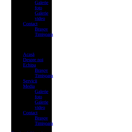
Galerie
foto
Galerie
video
Contact
Brașov
Timișoara
Menu
Acasă
Despre noi
Echipa
Brașov
Timișoara
Servicii
Media
Galerie
foto
Galerie
video
Contact
Brașov
Timișoara