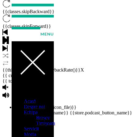
{{classes.skipBackward}}
{{classes.skipForward}}
MENU
{{this.mediaPlayer.getPlaybackRate()}}X
{{ currentTime }}
{{ totalTime }}
Acasă
Despre noi
{{getSVG(store.sr_icon_file)}}
Echipa
{{store.song_store_name}}
{{store.podcast_button_name}}
Brașov
Timișoara
Servicii
Media